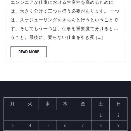
エンジニアが仕事における生産性を高めるために
ジ
は、大きく分けて三つを行う必要があります。 一つ
ニ
は、スケジューリングをきちんと行うということで
ア
す。そしてもう一つは、仕事を重要度で分けるとい
が
うこと。最後に、要らない仕事を引き受 […]
効
率
READ
READ MORE
MORE
的
に
仕
事
を
す
月
火
水
木
金
土
日
る
1
2
た
3
4
5
6
7
8
9
め