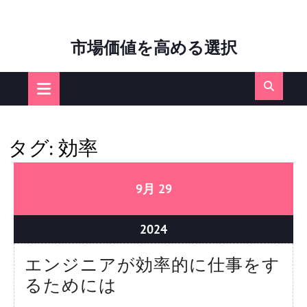
Skip
市場価値を高める選択
to
content
Open
Button
タグ:
効率
09/29/2024
09/29/2024
9月
29
09/29/2024
2024
エンジニアが効率的に仕事をす
エ
るためには
ン